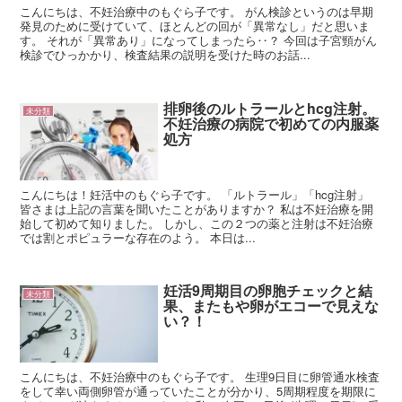
こんにちは、不妊治療中のもぐら子です。 がん検診というのは早期
発見のために受けていて、ほとんどの回が「異常なし」だと思いま
す。 それが「異常あり」になってしまったら‥？ 今回は子宮頸がん
検診でひっかかり、検査結果の説明を受けた時のお話...
排卵後のルトラールとhcg注射。
未分類
不妊治療の病院で初めての内服薬
処方
こんにちは！妊活中のもぐら子です。 「ルトラール」「hcg注射」
皆さまは上記の言葉を聞いたことがありますか？ 私は不妊治療を開
始して初めて知りました。 しかし、この２つの薬と注射は不妊治療
では割とポピュラーな存在のよう。 本日は...
妊活9周期目の卵胞チェックと結
未分類
果、またもや卵がエコーで見えな
い？！
こんにちは、不妊治療中のもぐら子です。 生理9日目に卵管通水検査
をして幸い両側卵管が通っていたことが分かり、5周期程度を期限に