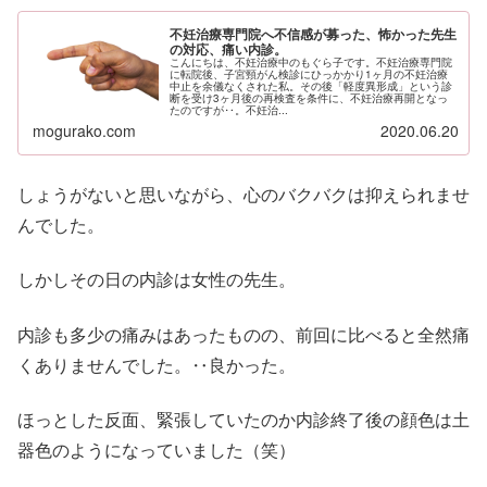
不妊治療専門院へ不信感が募った、怖かった先生
の対応、痛い内診。
こんにちは、不妊治療中のもぐら子です。不妊治療専門院
に転院後、子宮頸がん検診にひっかかり1ヶ月の不妊治療
中止を余儀なくされた私。その後「軽度異形成」という診
断を受け3ヶ月後の再検査を条件に、不妊治療再開となっ
たのですが‥。不妊治...
mogurako.com
2020.06.20
しょうがないと思いながら、心のバクバクは抑えられませ
んでした。
しかしその日の内診は女性の先生。
内診も多少の痛みはあったものの、前回に比べると全然痛
くありませんでした。‥良かった。
ほっとした反面、緊張していたのか内診終了後の顔色は土
器色のようになっていました（笑）