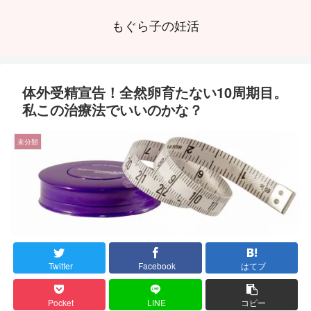
もぐら子の妊活
体外受精宣告！全然卵育たない10周期目。
私この治療法でいいのかな？
未分類
Twitter
Facebook
はてブ
Pocket
LINE
コピー