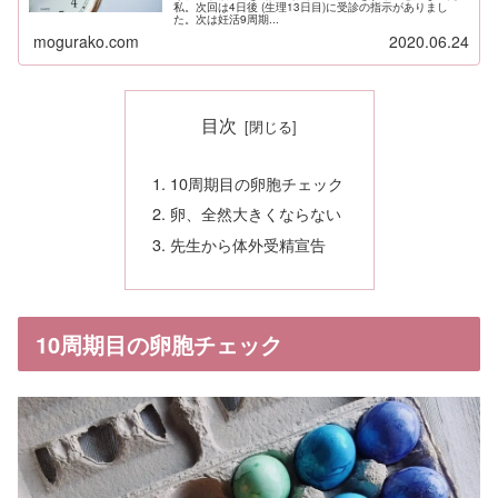
私。次回は4日後 (生理13日目)に受診の指示がありまし
た。次は妊活9周期...
mogurako.com
2020.06.24
目次
10周期目の卵胞チェック
卵、全然大きくならない
先生から体外受精宣告
10周期目の卵胞チェック