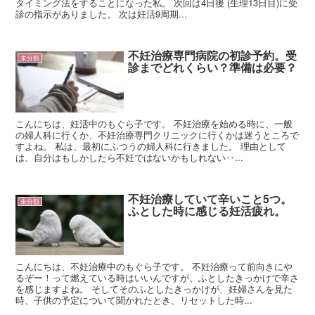
タイミング法をすることになった私。 次回は4日後 (生理13日目)に受
診の指示がありました。 次は妊活9周期...
不妊治療専門病院の初診予約。受
未分類
診までどれくらい？準備は必要？
こんにちは、妊活中のもぐら子です。 不妊治療を始める時に、一般
の婦人科に行くか、不妊治療専門クリニックに行くかは迷うところで
すよね。 私は、最初にふつうの婦人科に行きました。 理由として
は、自分はもしかしたら不妊ではないかもしれない‥...
不妊治療していて辛いこと5つ。
未分類
ふとした時に感じる妊活疲れ。
こんにちは、不妊治療中のもぐら子です。 不妊治療って前向きにや
るぞー！って燃えている時はいいんですが、ふとしたきっかけで辛さ
を感じますよね。 そしてそのふとしたきっかけが、妊婦さんを見た
時、子供の予定について聞かれたとき、リセットした時...