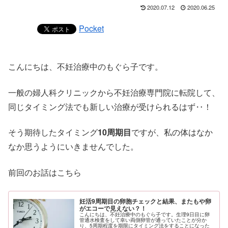
2020.07.12
2020.06.25
Pocket
こんにちは、不妊治療中のもぐら子です。
一般の婦人科クリニックから不妊治療専門院に転院して、
同じタイミング法でも新しい治療が受けられるはず‥！
そう期待したタイミング
10周期目
ですが、私の体はなか
なか思うようにいきませんでした。
前回のお話はこちら
妊活9周期目の卵胞チェックと結果、またもや卵
がエコーで見えない？！
こんにちは、不妊治療中のもぐら子です。生理9日目に卵
管通水検査をして幸い両側卵管が通っていたことが分か
り、5周期程度を期限にタイミング法をすることになった